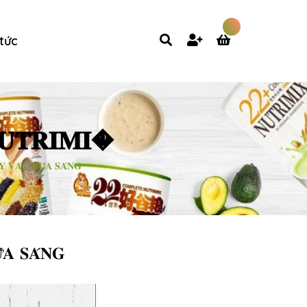
 tức
𝐍𝐔𝐓𝐑𝐈𝐌𝐈�
 𝐕𝐀̀𝐎 𝐁𝐔̛̃𝐀 𝐒𝐀́𝐍𝐆
̃𝐀 𝐒𝐀́𝐍𝐆