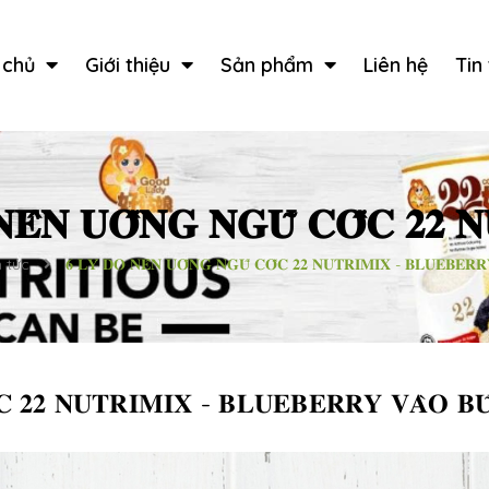
 chủ
Giới thiệu
Sản phẩm
Liên hệ
Tin
𝐍𝐄̂𝐍 𝐔𝐎̂́𝐍𝐆 𝐍𝐆𝐔̃ 𝐂𝐎̂́𝐂 𝟐𝟐 
n tức
𝟔 𝐋𝐘́ 𝐃𝐎 𝐍𝐄̂𝐍 𝐔𝐎̂́𝐍𝐆 𝐍𝐆𝐔̃ 𝐂𝐎̂́𝐂 𝟐𝟐 𝐍𝐔𝐓𝐑𝐈𝐌𝐈𝐗 - 𝐁𝐋𝐔𝐄𝐁𝐄𝐑𝐑
́𝐂 𝟐𝟐 𝐍𝐔𝐓𝐑𝐈𝐌𝐈𝐗 - 𝐁𝐋𝐔𝐄𝐁𝐄𝐑𝐑𝐘 𝐕𝐀̀𝐎 𝐁𝐔̛