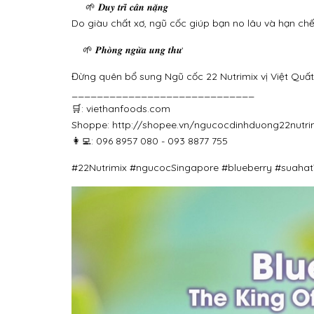
🌱 𝑫𝒖𝒚 𝒕𝒓𝒊̀ 𝒄𝒂̂𝒏 𝒏𝒂̣̆𝒏𝒈
Do giàu chất xơ, ngũ cốc giúp bạn no lâu và hạn chế
🌱 𝑷𝒉𝒐̀𝒏𝒈 𝒏𝒈𝒖̛̀𝒂 𝒖𝒏𝒈 𝒕𝒉𝒖̛
Đừng quên bổ sung Ngũ cốc 22 Nutrimix vị Việt Quấ
_____________________________
🛒: viethanfoods.com
Shoppe: http://shopee.vn/ngucocdinhduong22nutri
👩‍💻:
096 8957 080 - 093
8877 755
#22Nutrimix #ngucocSingapore #blueberry #suaha