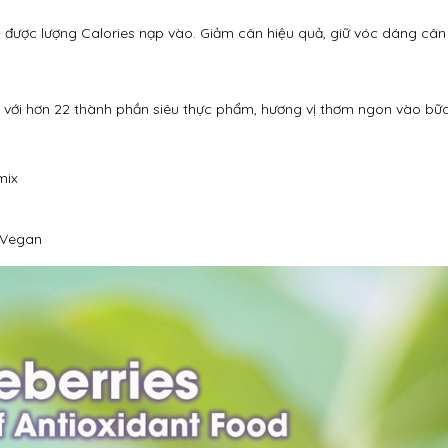
 được lượng Calories nạp vào. Giảm cân hiệu quả, giữ vóc dáng cân 
t với hơn 22 thành phần siêu thực phẩm, hương vị thơm ngon vào bữ
mix
tVegan