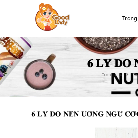
Trang
𝟔 𝐋𝐘́ 𝐃𝐎 
Trang chủ
Ti
𝟔 𝐋𝐘́ 𝐃𝐎 𝐍𝐄̂𝐍 𝐔𝐎̂́𝐍𝐆 𝐍𝐆𝐔̃ 𝐂𝐎̂