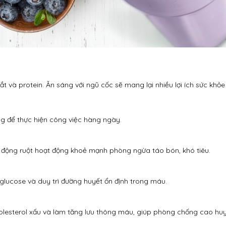
ắt và protein. Ăn sáng với ngũ cốc sẽ mang lại nhiều lợi ích sức khỏe
g để thực hiện công việc hàng ngày.
động ruột hoạt động khoẻ mạnh phòng ngừa táo bón, khó tiêu.
glucose và duy trì đường huyết ổn định trong máu.
lesterol xấu và làm tăng lưu thông máu, giúp phòng chống cao huy