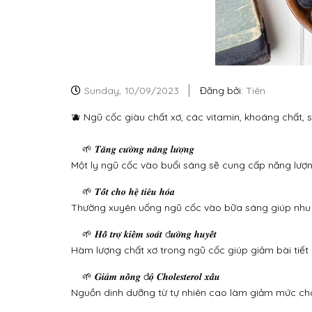
Sunday,
10/09/2023
Đăng bởi:
Tiên
🫐 Ngũ cốc giàu chất xơ, các vitamin, khoáng chất, s
🌱 𝑻𝒂̆𝒏𝒈 𝒄𝒖̛𝒐̛̀𝒏𝒈 𝒏𝒂̆𝒏𝒈 𝒍𝒖̛𝒐̛̣𝒏𝒈
Một ly ngũ cốc vào buổi sáng sẽ cung cấp năng lượn
🌱 𝑻𝒐̂́𝒕 𝒄𝒉𝒐 𝒉𝒆̣̂ 𝒕𝒊𝒆̂𝒖 𝒉𝒐́𝒂
Thường xuyên uống ngũ cốc vào bữa sáng giúp nhu 
🌱 𝑯𝒐̂̃ 𝒕𝒓𝒐̛̣ 𝒌𝒊𝒆̂̉𝒎 𝒔𝒐𝒂́𝒕 đ𝒖̛𝒐̛̀𝒏𝒈 𝒉𝒖𝒚𝒆̂́𝒕
Hàm lượng chất xơ trong ngũ cốc giúp giảm bài tiết 
🌱 𝑮𝒊𝒂̉𝒎 𝒏𝒐̂̀𝒏𝒈 đ𝒐̣̂ 𝑪𝒉𝒐𝒍𝒆𝒔𝒕𝒆𝒓𝒐𝒍 𝒙𝒂̂́𝒖
Nguồn dinh dưỡng từ tự nhiên cao làm giảm mức cho