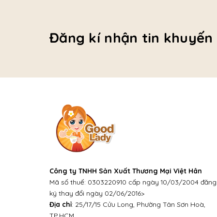
Đăng kí nhận tin khuyến
Công ty TNHH Sản Xuất Thương Mại Việt Hân
Mã số thuế: 0303220910 cấp ngày 10/03/2004 đăng
ký thay đổi ngày 02/06/2016>
Địa chỉ
: 25/17/15 Cửu Long, Phường Tân Sơn Hoà,
TP.HCM