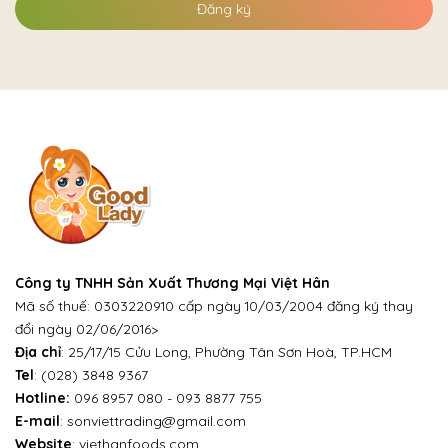
Đăng ký
Công ty TNHH Sản Xuất Thương Mại Việt Hân
Mã số thuế: 0303220910 cấp ngày 10/03/2004 đăng ký thay
đổi ngày 02/06/2016>
Địa chỉ
: 25/17/15 Cửu Long, Phường Tân Sơn Hoà, TP.HCM
Tel
:
(028) 3848 9367
Hotline:
096 8957 080
-
093 8877 755
E-mail
:
sonviettrading@gmail.com
Website
:
viethanfoods.com