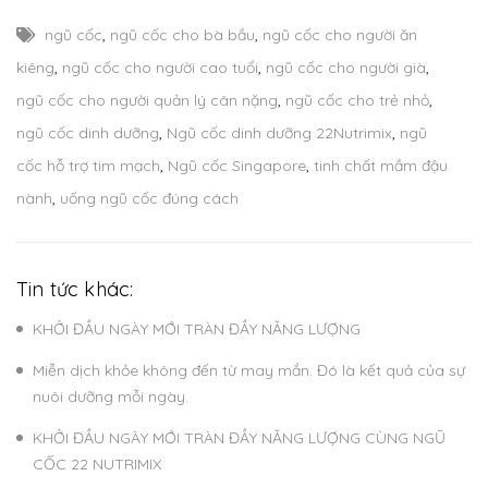
ngũ cốc
,
ngũ cốc cho bà bầu
,
ngũ cốc cho người ăn
kiêng
,
ngũ cốc cho người cao tuổi
,
ngũ cốc cho người già
,
ngũ cốc cho người quản lý cân nặng
,
ngũ cốc cho trẻ nhỏ
,
ngũ cốc dinh dưỡng
,
Ngũ cốc dinh dưỡng 22Nutrimix
,
ngũ
cốc hỗ trợ tim mạch
,
Ngũ cốc Singapore
,
tinh chất mầm đậu
nành
,
uống ngũ cốc đúng cách
Tin tức khác:
KHỞI ĐẦU NGÀY MỚI TRÀN ĐẦY NĂNG LƯỢNG
Miễn dịch khỏe không đến từ may mắn. Đó là kết quả của sự
nuôi dưỡng mỗi ngày.
KHỞI ĐẦU NGÀY MỚI TRÀN ĐẦY NĂNG LƯỢNG CÙNG NGŨ
CỐC 22 NUTRIMIX