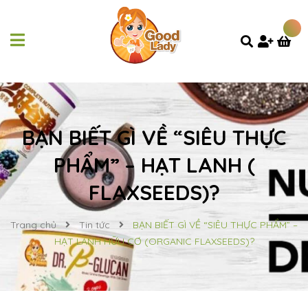
BẠN BIẾT GÌ VỀ “SIÊU THỰC
PHẨM” – HẠT LANH (
FLAXSEEDS)?
Trang chủ
Tin tức
BẠN BIẾT GÌ VỀ “SIÊU THỰC PHẨM” –
HẠT LANH HỮU CƠ (ORGANIC FLAXSEEDS)?