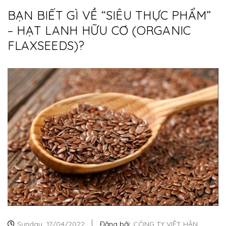
BẠN BIẾT GÌ VỀ “SIÊU THỰC PHẨM”
– HẠT LANH HỮU CƠ (ORGANIC
FLAXSEEDS)?
Sunday,
17/04/2022
Đăng bởi:
CÔNG TY VIỆT HÂN