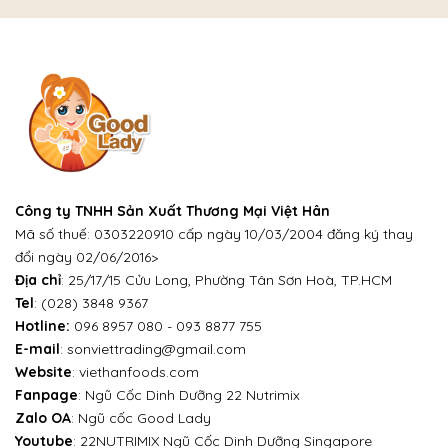
Công ty TNHH Sản Xuất Thương Mại Việt Hân
Mã số thuế: 0303220910 cấp ngày 10/03/2004 đăng ký thay
đổi ngày 02/06/2016>
Địa chỉ
: 25/17/15 Cửu Long, Phường Tân Sơn Hoà, TP.HCM
Tel
:
(028) 3848 9367
Hotline:
096 8957 080
-
093 8877 755
E-mail
:
sonviettrading@gmail.com
Website
:
viethanfoods.com
Fanpage
:
Ngũ Cốc Dinh Dưỡng 22 Nutrimix
Zalo OA
:
Ngũ cốc Good Lady
Youtube
:
22NUTRIMIX Ngũ Cốc Dinh Dưỡng Singapore