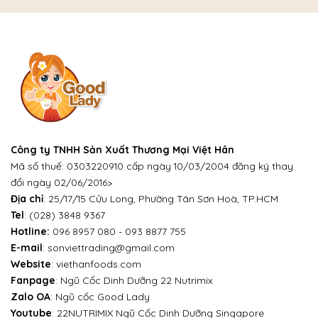
Công ty TNHH Sản Xuất Thương Mại Việt Hân
Mã số thuế: 0303220910 cấp ngày 10/03/2004 đăng ký thay
đổi ngày 02/06/2016>
Địa chỉ
: 25/17/15 Cửu Long, Phường Tân Sơn Hoà, TP.HCM
Tel
:
(028) 3848 9367
Hotline:
096 8957 080
-
093 8877 755
E-mail
:
sonviettrading@gmail.com
Website
:
viethanfoods.com
Fanpage
:
Ngũ Cốc Dinh Dưỡng 22 Nutrimix
Zalo OA
:
Ngũ cốc Good Lady
Youtube
:
22NUTRIMIX Ngũ Cốc Dinh Dưỡng Singapore