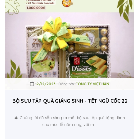
12/12/2023
Đăng bởi:
CÔNG TY VIỆT HÂN
BỘ SƯU TẬP QUÀ GIÁNG SINH - TẾT NGŨ CỐC 22 NU
🎄 Chúng tôi đã sẵn sàng ra mắt bộ sưu tập quà tặng dành
cho mùa lễ năm nay, với m...