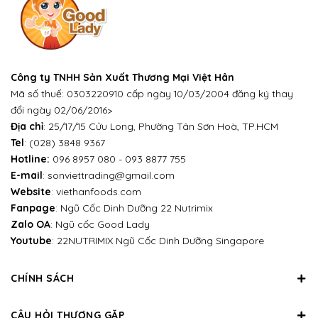
Công ty TNHH Sản Xuất Thương Mại Việt Hân
Mã số thuế: 0303220910 cấp ngày 10/03/2004 đăng ký thay
đổi ngày 02/06/2016>
Địa chỉ
: 25/17/15 Cửu Long, Phường Tân Sơn Hoà, TP.HCM
Tel
:
(028) 3848 9367
Hotline:
096 8957 080
-
093 8877 755
E-mail
:
sonviettrading@gmail.com
Website
:
viethanfoods.com
Fanpage
:
Ngũ Cốc Dinh Dưỡng 22 Nutrimix
Zalo OA
:
Ngũ cốc Good Lady
Youtube
:
22NUTRIMIX Ngũ Cốc Dinh Dưỡng Singapore
CHÍNH SÁCH
CÂU HỎI THƯƠNG GẶP