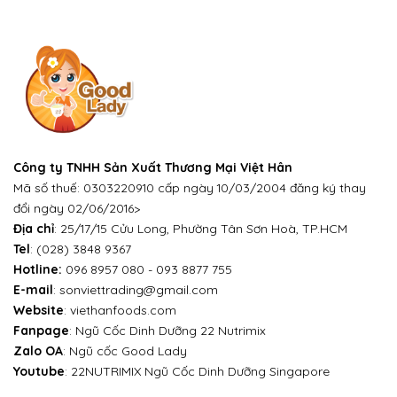
Công ty TNHH Sản Xuất Thương Mại Việt Hân
Mã số thuế: 0303220910 cấp ngày 10/03/2004 đăng ký thay
đổi ngày 02/06/2016>
Địa chỉ
: 25/17/15 Cửu Long, Phường Tân Sơn Hoà, TP.HCM
Tel
:
(028) 3848 9367
Hotline:
096 8957 080
-
093 8877 755
E-mail
:
sonviettrading@gmail.com
Website
:
viethanfoods.com
Fanpage
:
Ngũ Cốc Dinh Dưỡng 22 Nutrimix
Zalo OA
:
Ngũ cốc Good Lady
Youtube
:
22NUTRIMIX Ngũ Cốc Dinh Dưỡng Singapore