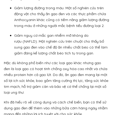
Giảm lượng đường trong máu. Một số nghiên cứu trên
động vật cho thấy ăn gạo đen và các thực phẩm chứa
Anthocyanin khác cũng có tiềm năng giảm lượng đường
trong máu ở những người mắc bệnh
tiểu đường loại 2
.
Giảm nguy cơ mắc
gan nhiễm mỡ không do
rượu
(NAFLD). Một nghiên cứu trên chuột cho thấy bổ
sung gạo đen vào chế độ ăn nhiều chất béo có thể làm
giảm đáng kể lượng chất béo tích tụ trong gan.
Mặc dù không phổ biến như các loại gạo khác nhưng gạo
đen là loại gạo có hoạt tính chống oxy hóa cao nhất và chứa
nhiều protein hơn cả gạo lứt. Do đó, ăn gạo đen mang lại một
số lợi ích sức khỏe, bao gồm tăng cường thị lực, tăng sức khỏe
tim mạch, hỗ trợ giảm cân và bảo vệ cơ thể chống lại một số
loại ung thư.
Khi đã hiểu rõ về công dụng và cách chế biến, bạn có thể sử
dụng gạo đen để thêm vào những bữa cơm hàng ngày nhằm
mang đến những lợi ích tuyệt vời cho sức khỏe.