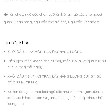
ăn chay
,
ngũ cốc cho người ăn kiêng
,
ngũ cốc cho người
quản lý cân nặng
,
ngũ cốc cho trẻ nhỏ
,
Ngũ cốc Singapore
Tin tức khác:
KHỞI ĐẦU NGÀY MỚI TRÀN ĐẦY NĂNG LƯỢNG
Miễn dịch khỏe không đến từ may mắn. Đó là kết quả của sự
nuôi dưỡng mỗi ngày.
KHỞI ĐẦU NGÀY MỚI TRÀN ĐẦY NĂNG LƯỢNG CÙNG NGŨ
CỐC 22 NUTRIMIX
📣 Bạn đang tìm một loại ngũ cốc mùi vị thơm ngon, tiện lợi,
xanh sạch hoàn toàn Organic, thương hiệu nhập khẩu chất
lượng cao