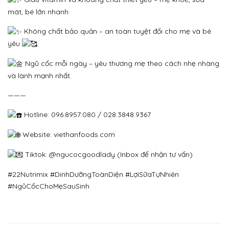
mát, bé lớn nhanh
Không chất bảo quản – an toàn tuyệt đối cho mẹ và bé
yêu
Ngũ cốc mỗi ngày – yêu thương mẹ theo cách nhẹ nhàng
và lành mạnh nhất.
———
Hotline: 096.8957.080 / 028.3848.9367
Website:
viethanfoods.com
Tiktok: @ngucocgoodlady (Inbox để nhận tư vấn)
#22Nutrimix
#DinhDưỡngToànDiện
#LợiSữaTựNhiên
#NgũCốcChoMẹSauSinh