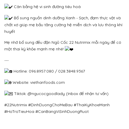
Cân bằng hệ vi sinh đường tiêu hoá
Bổ sung nguồn dinh dưỡng Xanh - Sạch, đạm thực vật và
chất xơ giúp mẹ bầu tăng cường hệ miễn dịch và lưu thông khí
huyết
Mẹ nhớ bổ sung đều đặn Ngũ Cốc 22 Nutrimix mỗi ngày để có
một thai kỳ khỏe mạnh mẹ nhé!
---
Hotline: 096.8957.080 / 028.3848.9367
Website:
viethanfoods.com
Tiktok: @ngucocgoodlady (Inbox để nhận tư vấn)
#22Nutrimix
#DinhDuongChoMeBau
#ThaiKyKhoeManh
#HoTroTieuHoa
#CanBangViSinhDuongRuot