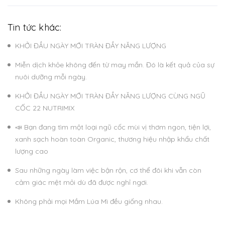
Tin tức khác:
KHỞI ĐẦU NGÀY MỚI TRÀN ĐẦY NĂNG LƯỢNG
Miễn dịch khỏe không đến từ may mắn. Đó là kết quả của sự
nuôi dưỡng mỗi ngày.
KHỞI ĐẦU NGÀY MỚI TRÀN ĐẦY NĂNG LƯỢNG CÙNG NGŨ
CỐC 22 NUTRIMIX
📣 Bạn đang tìm một loại ngũ cốc mùi vị thơm ngon, tiện lợi,
xanh sạch hoàn toàn Organic, thương hiệu nhập khẩu chất
lượng cao
Sau những ngày làm việc bận rộn, cơ thể đôi khi vẫn còn
cảm giác mệt mỏi dù đã được nghỉ ngơi.
Không phải mọi Mầm Lúa Mì đều giống nhau.