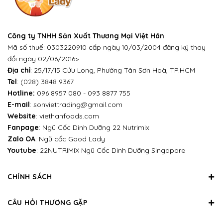
Công ty TNHH Sản Xuất Thương Mại Việt Hân
Mã số thuế: 0303220910 cấp ngày 10/03/2004 đăng ký thay
đổi ngày 02/06/2016>
Địa chỉ
: 25/17/15 Cửu Long, Phường Tân Sơn Hoà, TP.HCM
Tel
:
(028) 3848 9367
Hotline:
096 8957 080
-
093 8877 755
E-mail
:
sonviettrading@gmail.com
Website
:
viethanfoods.com
Fanpage
:
Ngũ Cốc Dinh Dưỡng 22 Nutrimix
Zalo OA
:
Ngũ cốc Good Lady
Youtube
:
22NUTRIMIX Ngũ Cốc Dinh Dưỡng Singapore
CHÍNH SÁCH
CÂU HỎI THƯƠNG GẶP