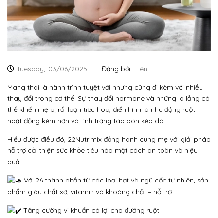
Tuesday,
03/06/2025
Đăng bởi:
Tiên
Mang thai là hành trình tuyệt vời nhưng cũng đi kèm với nhiều
thay đổi trong cơ thể. Sự thay đổi hormone và những lo lắng có
thể khiến mẹ bị rối loạn tiêu hóa, điển hình là nhu động ruột
hoạt động kém hơn và tình trạng táo bón kéo dài.
Hiểu được điều đó, 22Nutrimix đồng hành cùng mẹ với giải pháp
hỗ trợ cải thiện sức khỏe tiêu hóa một cách an toàn và hiệu
quả.
Với 26 thành phần từ các loại hạt và ngũ cốc tự nhiên, sản
phẩm giàu chất xơ, vitamin và khoáng chất – hỗ trợ:
Tăng cường vi khuẩn có lợi cho đường ruột