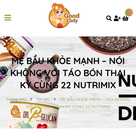
MẸ BẦU KHỎE MẠNH – NÓI
KHÔNG VỚI TÁO BÓN THAI
KỲ CÙNG 22 NUTRIMIX
Trang chủ
Tin tức
MẸ BẦU KHỎE MẠNH – NÓI KHÔNG
VỚI TÁO BÓN THAI KỲ CÙNG 22 NUTRIMIX