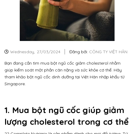
Wednesday,
27/03/2024
Đăng bởi:
CÔNG TY VIỆT HÂN
Bạn đang cần tìm mua bột ngũ cốc giảm cholesterol nhằm
giúp kiểm soát một phần cân nặng và sức khỏe cơ thể. Hãy
tham khảo bột ngũ cốc dinh dưỡng tại Việt Hân nhập khẩu từ
Singapore.
1. Mua bột ngũ cốc giúp giảm
lượng cholesterol trong cơ thể
22 Complete Nutrimix là sản phẩm dành cho mọi đối tượng. Từ