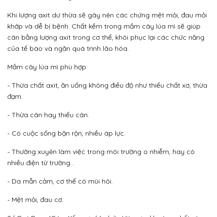
Khi lượng axit dư thừa sẽ gây nên các chứng mệt mỏi, đau mỏi
khớp và dễ bị bệnh. Chất kềm trong mầm cây lúa mì sẽ giúp
cân bằng lượng axit trong cơ thể, khôi phục lại các chức năng
của tế bào và ngăn quá trình lão hóa.
Mầm cây lúa mì phù hợp:
- Thừa chất axit, ăn uống không điều độ như thiếu chất xơ, thừa
đạm.
- Thừa cân hay thiếu cân.
- Có cuộc sống bận rộn, nhiều áp lực.
- Thường xuyên làm việc trong môi trường o nhiễm, hay có
nhiều điện từ trường…
- Da mẫn cảm, cơ thể có mùi hôi.
- Mệt mỏi, đau cơ.