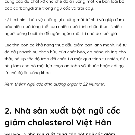
cung cấp đủ chất xơ cho chế độ ăn uống một khi bạn loại bỏ
các carbohydrate trong ngũ cốc và trái cây.
4/ Lecithin - bảo vệ chống lại chứng mất trí nhớ và giúp đảm
bảo hiệu quả tổng thể của nhiều quá trình nhận thức. Nhiều
người dùng Lecithin để ngăn ngừa mất trí nhớ do tuổi già.
Lecithin còn có khả năng thúc đẩy giảm cân lành mạnh. Kể từ
đó đẩy nhanh sự phân hủy của chất béo, có bằng chứng cho
thấy nó up tốc độ trao đổi chất. Là một quá trình tự nhiên, điều
này làm cho nó một lựa chọn an toàn với thuốc hoặc cái gọi
là chế độ ăn uống khác
Xem thêm:
Ngũ cốc dinh dưỡng organic 22 Nutrimix
2. Nhà sản xuất bột ngũ cốc
giảm cholesterol Việt Hân
Việt Hân là
nhà sản xuất cung cấp bột ngũ cốc giảm