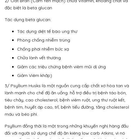
2/ Oat Bran (Cám Yến mạch) chứa Vitamin, khoáng chất và
đặc biệt là beta glucan
Tác dụng beta glucan:
Tác dụng diệt tế bào ung thư
Phòng chống nhiễm trùng
Chống phơi nhiễm bức xạ
Chữa lành vết thương
Giảm các triệu chứng bệnh viêm mũi dị ứng
Giảm Viêm khớp)
3/ Psyllium Husks là một nguồn cung cấp chất xơ hòa tan và
lành mạnh cho chế độ ăn uống. hỗ trợ điều trị bệnh táo bón,
tiêu chảy, cao cholesterol, bệnh viêm ruột, ung thư ruột kết,
bệnh tim, huyết áp cao, trĩ, bệnh tiểu đường, tăng cholesterol
máu và béo phì.
Psyllium đồng thời là một trong những khuyến nghị hàng đầu
đối với người sử dụng chế độ ăn kiêng low carb Atkins, vì nó