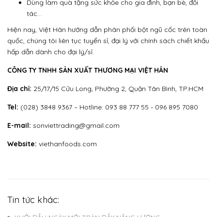
Dùng làm quà tặng sức khỏe cho gia đình, bạn bè, đối
tác…
Hiện nay, Việt Hân hướng dẫn phân phối bột ngũ cốc trên toàn
quốc, chúng tôi liên tục tuyển sỉ, đại lý với chính sách chiết khấu
hấp dẫn dành cho đại lý/sỉ.
CÔNG TY TNHH SẢN XUẤT THƯƠNG MẠI VIỆT HÂN
Địa chỉ:
25/17/15 Cửu Long, Phường 2, Quận Tân Bình, TP.HCM
Tel:
(028) 3848 9367 – Hotline: 093 88 777 55 - 096 895 7080
E-mail:
sonviettrading@gmail.com
Website:
viethanfoods.com
Tin tức khác: