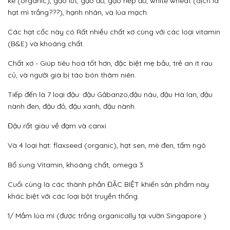
kê (organic), gạo lứt, gạo đỏ, gạo nếp đỏ, white wheat (dịch là
hạt mì trắng???), hạnh nhân, và lúa mạch.
Các hạt cốc này có Rất nhiều chất xơ cùng với các loại vitamin
(B&E) và khoáng chất.
Chất xơ - Giúp tiêu hoá tốt hơn, đặc biệt mẹ bầu, trẻ an ít rau
củ, và người già bị táo bón thâm niên.
Tiếp đến là 7 loại đậu: đậu Gảbanzo,đậu nâu, đậu Hà lan, đậu
nành đen, đậu đỏ, đậu xanh, đậu nành.
Đậu rất giàu về đạm và canxi
Và 4 loại hạt: flaxseed (organic), hạt sen, mè đen, tấm ngô
Bổ sung Vitamin, khoáng chất, omega 3
Cuối cùng là các thành phần ĐẶC BIỆT khiến sản phẩm này
khác biệt với các loại bột truyền thống.
1/ Mầm lúa mì (được trồng organically tại vườn Singapore )