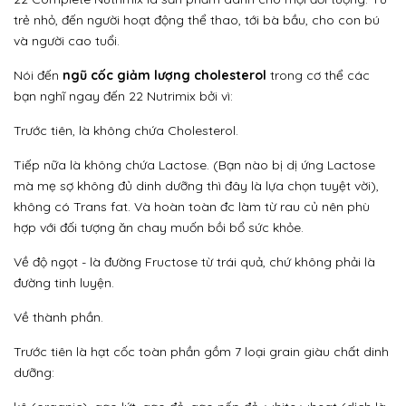
trẻ nhỏ, đến người hoạt động thể thao, tới bà bầu, cho con bú
và người cao tuổi.
Nói đến
ngũ cốc giảm lượng cholesterol
trong cơ thể các
bạn nghĩ ngay đến 22 Nutrimix bởi vì:
Trước tiên, là không chứa Cholesterol.
Tiếp nữa là không chứa Lactose. (Bạn nào bị dị ứng Lactose
mà mẹ sợ không đủ dinh dưỡng thì đây là lựa chọn tuyệt vời),
không có Trans fat. Và hoàn toàn đc làm từ rau củ nên phù
hợp với đối tượng ăn chay muốn bồi bổ sức khỏe.
Về độ ngọt - là đường Fructose từ trái quả, chứ không phải là
đường tinh luyện.
Về thành phần.
Trước tiên là hạt cốc toàn phần gồm 7 loại grain giàu chất dinh
dưỡng: