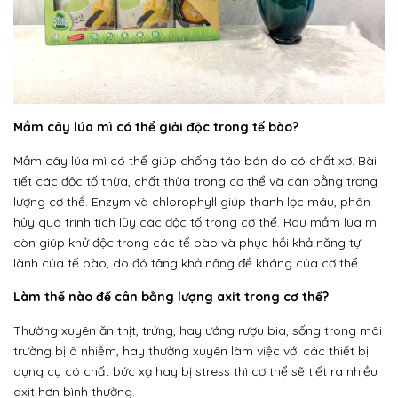
Mầm cây lúa mì có thể giải độc trong tế bào?
Mầm cây lúa mì có thể giúp chống táo bón do có chất xơ. Bài
tiết các độc tố thừa, chất thừa trong cơ thể và cân bằng trọng
lượng cơ thể. Enzym và chlorophyll giúp thanh lọc máu, phân
hủy quá trình tích lũy các độc tố trong cơ thể. Rau mầm lúa mì
còn giúp khử độc trong các tế bào và phục hồi khả năng tự
lành của tế bào, do đó tăng khả năng đề kháng của cơ thể.
Làm thế nào để cân bằng lượng axit trong cơ thể?
Thường xuyên ăn thịt, trứng, hay ướng rượu bia, sống trong môi
trường bị ô nhiễm, hay thường xuyên làm việc với các thiết bị
dụng cụ có chất bức xạ hay bị stress thì cơ thể sẽ tiết ra nhiều
axit hơn bình thường.