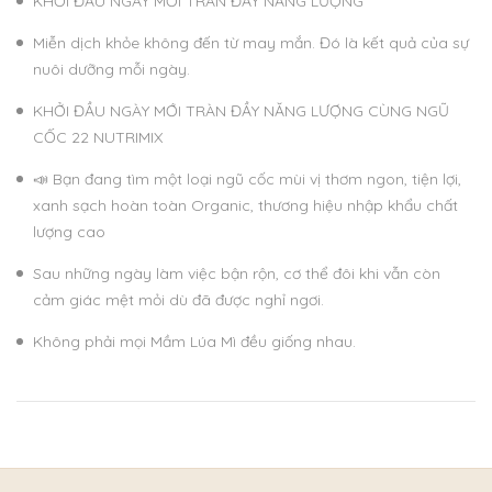
KHỞI ĐẦU NGÀY MỚI TRÀN ĐẦY NĂNG LƯỢNG
Miễn dịch khỏe không đến từ may mắn. Đó là kết quả của sự
nuôi dưỡng mỗi ngày.
KHỞI ĐẦU NGÀY MỚI TRÀN ĐẦY NĂNG LƯỢNG CÙNG NGŨ
CỐC 22 NUTRIMIX
📣 Bạn đang tìm một loại ngũ cốc mùi vị thơm ngon, tiện lợi,
xanh sạch hoàn toàn Organic, thương hiệu nhập khẩu chất
lượng cao
Sau những ngày làm việc bận rộn, cơ thể đôi khi vẫn còn
cảm giác mệt mỏi dù đã được nghỉ ngơi.
Không phải mọi Mầm Lúa Mì đều giống nhau.