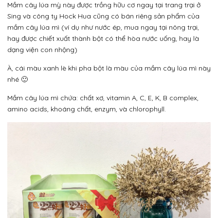
Mầm cây lúa mỳ này được trồng hữu cơ ngay tại trang trại ở
Sing và công ty Hock Hua cũng có bán riêng sản phẩm của
mầm cây lúa mì (ví dụ như nước ép, mua ngay tại nông trại,
hay được chiết xuất thành bột có thể hòa nước uống, hay là
dạng viện con nhộng)
À, cái màu xanh lè khi pha bột là màu của mầm cây lúa mì này
nhé 🙂
Mầm cây lúa mì chứa: chất xơ, vitamin A, C, E, K, B complex,
amino acids, khoáng chất, enzym, và chlorophyll.