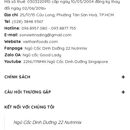
Mã số thuế: 0303220910 cấp ngày 10/03/2004 đăng ký thay
đổi ngày 02/06/2016>
Địa chỉ
: 25/17/15 Cửu Long, Phường Tân Sơn Hoà, TP.HCM
Tel
:
(028) 3848 9367
Hotline:
096 8957 080
-
093 8877 755
E-mail
:
sonviettrading@gmail.com
Website
:
viethanfoods.com
Fanpage
:
Ngũ Cốc Dinh Dưỡng 22 Nutrimix
Zalo OA
:
Ngũ cốc Good Lady
Youtube
:
22NUTRIMIX Ngũ Cốc Dinh Dưỡng Singapore
CHÍNH SÁCH
CÂU HỎI THƯƠNG GẶP
KẾT NỐI VỚI CHÚNG TÔI
Ngũ Cốc Dinh Dưỡng 22 Nutrimix