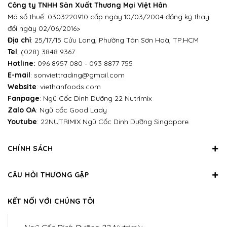
Công ty TNHH Sản Xuất Thương Mại Việt Hân
Mã số thuế: 0303220910 cấp ngày 10/03/2004 đăng ký thay
đổi ngày 02/06/2016>
Địa chỉ
: 25/17/15 Cửu Long, Phường Tân Sơn Hoà, TP.HCM
Tel
:
(028) 3848 9367
Hotline:
096 8957 080
-
093 8877 755
E-mail
:
sonviettrading@gmail.com
Website
:
viethanfoods.com
Fanpage
:
Ngũ Cốc Dinh Dưỡng 22 Nutrimix
Zalo OA
:
Ngũ cốc Good Lady
Youtube
:
22NUTRIMIX Ngũ Cốc Dinh Dưỡng Singapore
CHÍNH SÁCH
CÂU HỎI THƯƠNG GẶP
KẾT NỐI VỚI CHÚNG TÔI