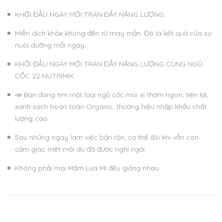
KHỞI ĐẦU NGÀY MỚI TRÀN ĐẦY NĂNG LƯỢNG
Miễn dịch khỏe không đến từ may mắn. Đó là kết quả của sự
nuôi dưỡng mỗi ngày.
KHỞI ĐẦU NGÀY MỚI TRÀN ĐẦY NĂNG LƯỢNG CÙNG NGŨ
CỐC 22 NUTRIMIX
📣 Bạn đang tìm một loại ngũ cốc mùi vị thơm ngon, tiện lợi,
xanh sạch hoàn toàn Organic, thương hiệu nhập khẩu chất
lượng cao
Sau những ngày làm việc bận rộn, cơ thể đôi khi vẫn còn
cảm giác mệt mỏi dù đã được nghỉ ngơi.
Không phải mọi Mầm Lúa Mì đều giống nhau.