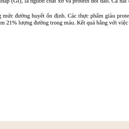
hấp (GI), là nguồn chất xơ và protein dồi dào. Cả hai 
g mức đường huyết ổn định. Các thực phẩm giàu prot
ảm 21% lượng đường trong máu. Kết quả bằng với việc 