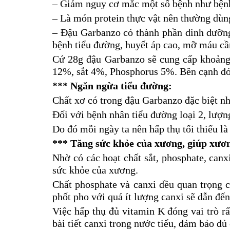
– Giảm nguy cơ mắc một số bệnh như bệnh 
– Là món protein thực vật nên thường dùn
– Đậu Garbanzo có thành phần dinh dưỡng 
bệnh tiểu đường, huyết áp cao, mỡ máu c
Cứ 28g đậu Garbanzo sẽ cung cấp khoảng
12%, sắt 4%, Phosphorus 5%. Bên cạnh 
***
Ngăn ngừa tiểu đường:
Chất xơ có trong đậu Garbanzo đặc biệt nh
Đối với bệnh nhân tiểu đường loại 2, lượng
Do đó mỗi ngày ta nên hấp thụ tối thiểu l
***
Tăng sức khỏe của xương, giúp xươ
Nhờ có các hoạt chất sắt, phosphate, can
sức khỏe của xương.
Chất phosphate và canxi đều quan trọng c
phốt pho với quá ít lượng canxi sẽ dẫn đế
Việc hấp thụ đủ vitamin K đóng vai trò rấ
bài tiết canxi trong nước tiểu, đảm bảo đủ 