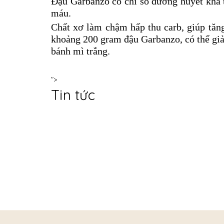
Đậu Garbanzo có chỉ số đường huyết khá t
máu.
Chất xơ làm chậm hấp thu carb, giúp tăn
khoảng 200 gram đậu Garbanzo, có thể gi
bánh mì trắng.
">
Tin tức