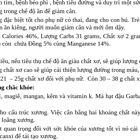
tim, bệnh béo phì , bệnh tiểu đường và duy trì một sứ
g trong chế độ ăn để giảm cân.
đặc biệt tốt cho phụ nữ có thai, đang cho con bú. Trẻ
ần ăn kiêng, người muốn giảm cân và mới ốm dậy.
 Calories 46%, Lượng Carbs 31 grams, Chất xơ 2 gram
đó còn chứa Đồng 5% cùng Manganese 14%.
iều, nếu tiêu thụ chế độ ăn giàu chất xơ, sẽ giúp lượn
 chất xơ cao sẽ giúp cải thiện lượng đường trong máu, l
à 21 – 25g chất xơ đối với phụ nữ. Còn 30 – 38 g chất x
ng chắc khỏe:
xi, magiê, mangan, kẽm và vitamin k. Mà hạt đậu Garb
ho cấu trúc xương. Việc cân bằng hai khoáng chất này l
n loãng xương.
t quan trọng đối với sức khỏe của xương tốt vì nó cải
canxi để tái tạo xương.