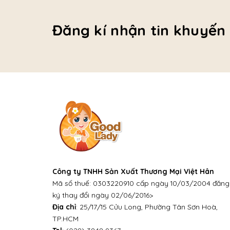
Đăng kí nhận tin khuyến
Công ty TNHH Sản Xuất Thương Mại Việt Hân
Mã số thuế: 0303220910 cấp ngày 10/03/2004 đăng
ký thay đổi ngày 02/06/2016>
Địa chỉ
: 25/17/15 Cửu Long, Phường Tân Sơn Hoà,
TP.HCM