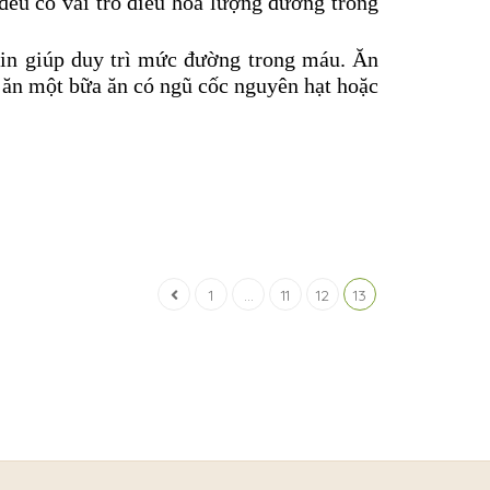
đều có vai trò điều hòa lượng đường trong
ein giúp duy trì mức đường trong máu. Ăn
ăn một bữa ăn có ngũ cốc nguyên hạt hoặc
1
...
11
12
13