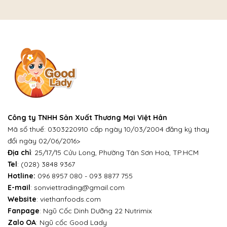
Công ty TNHH Sản Xuất Thương Mại Việt Hân
Mã số thuế: 0303220910 cấp ngày 10/03/2004 đăng ký thay
đổi ngày 02/06/2016>
Địa chỉ
: 25/17/15 Cửu Long, Phường Tân Sơn Hoà, TP.HCM
Tel
:
(028) 3848 9367
Hotline:
096 8957 080
-
093 8877 755
E-mail
:
sonviettrading@gmail.com
Website
:
viethanfoods.com
Fanpage
:
Ngũ Cốc Dinh Dưỡng 22 Nutrimix
Zalo OA
:
Ngũ cốc Good Lady