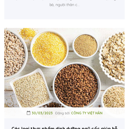
bà, người thân c...
30/03/2023
Đăng bởi:
CÔNG TY VIỆT HÂN
Các loại thực phẩm dinh dưỡng ngũ cốc giúp hỗ trợ