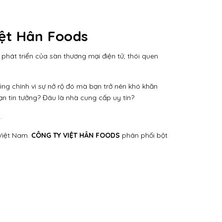
iệt Hân Foods
phát triển của sàn thương mại điện tử, thói quen
ng chính vì sự nở rộ đó mà bạn trở nên khó khăn
ạn tin tưởng? Đâu là nhà cung cấp uy tín?
.
 Việt Nam.
CÔNG TY VIỆT HÂN FOODS
phân phối bột