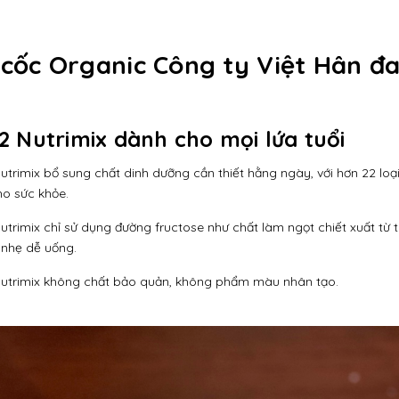
 cốc Organic Công ty Việt Hân đ
22 Nutrimix dành cho mọi lứa tuổi
imix bổ sung chất dinh dưỡng cần thiết hằng ngày, với hơn 22 loại 
ho sức khỏe.
rimix chỉ sử dụng đường fructose như chất làm ngọt chiết xuất từ t
 nhẹ dễ uống.
Nutrimix không chất bảo quản, không phẩm màu nhân tạo.