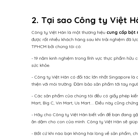
2. Tại sao Công ty Việt H
Công ty Việt Hân là một thương hiệu
cung cấp bột 
được rất nhiều khách hàng sau khi trải nghiệm đã lựa
TPHCM bởi chúng tôi có:
- 19 năm kinh nghiệm trong lĩnh vực thực phẩm hữu c
sức khỏe.
- Công ty Việt Hân có đối tác lớn nhất Singapore l
thiện với môi trường. Đảm bảo sản phẩm tới tay ngườ
- Các sản phẩm của chúng tôi đều có giấy phép kiểm
Mart, Big C, Vin Mart, Us Mart.... Điều này cũng ch
- Hãy cho Công ty Việt Hân biết vấn đề bạn đang gặ
ăn dặm cho con của mình. Công ty Việt Hân sẽ giúp
- Bất cứ khi nào bạn không hài lòng về sản phẩm, ch