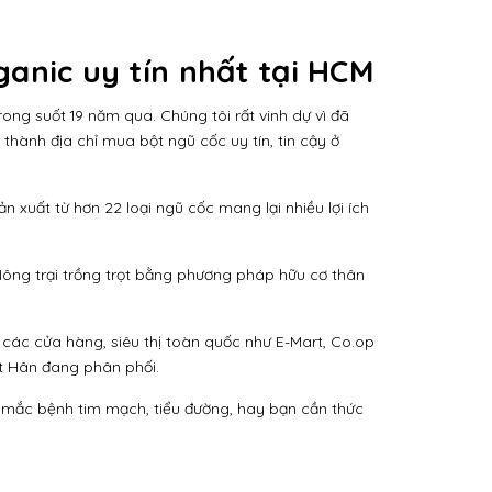
ganic uy tín nhất tại HCM
ong suốt 19 năm qua. Chúng tôi rất vinh dự vì đã
thành địa chỉ mua bột ngũ cốc uy tín, tin cậy ở
xuất từ hơn 22 loại ngũ cốc mang lại nhiều lợi ích
Nông trại trồng trọt bằng phương pháp hữu cơ thân
các cửa hàng, siêu thị toàn quốc như E-Mart, Co.op
ệt Hân đang phân phối.
 mắc bệnh tim mạch, tiểu đường, hay bạn cần thức