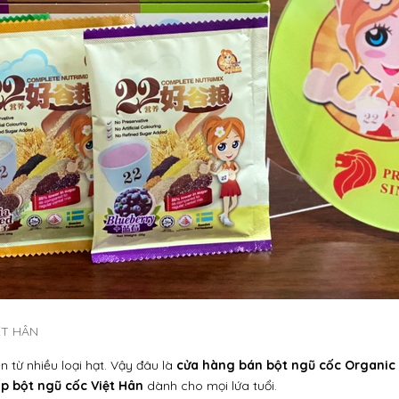
ỆT HÂN
 từ nhiều loại hạt. Vậy đâu là
cửa hàng bán bột ngũ cốc Organic
p bột ngũ cốc Việt Hân
dành cho mọi lứa tuổi.