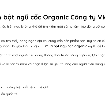
án bột ngũ cốc Organic Công ty V
thấy hiện nay không khó để tìm kiếm một sản phẩm tiêu dùng bởi sự 
có tìm thấy hàng ngàn địa chỉ cung cấp sản phẩm hạt. Tuy nhiên cũ
ật? đâu là giả? Đâu là địa chỉ
mua bột ngũ cốc organic
uy tín để b
rở thành một người tiêu dùng thông thái trước hàng ngàn sự lựa chọn
ỉ và lẻ hơn 19 năm và nhận được sự yêu thương của người tiêu dùng
 thương hiệu nổi tiếng thế giới.
uẩn quốc tế.