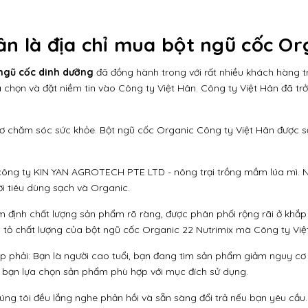
ân là địa chỉ mua bột ngũ cốc Or
ngũ cốc dinh dưỡng
đã đồng hành trong với rất nhiều khách hàng tr
 chọn và đặt niềm tin vào Công ty Việt Hân. Công ty Việt Hân đã trở 
ơ chăm sóc sức khỏe. Bột ngũ cốc Organic Công ty Việt Hân được sản 
à công ty KIN YAN AGROTECH PTE LTD - nông trại trồng mầm lúa mì. 
i tiêu dùng sạch và Organic.
 định chất lượng sản phẩm rõ ràng, được phân phối rộng rãi ở khắp 
ứng tỏ chất lượng của bột ngũ cốc Organic 22 Nutrimix mà Công ty Vi
p phải: Bạn là người cao tuổi, bạn đang tìm sản phẩm giảm nguy cơ
 bạn lựa chọn sản phẩm phù hợp với mục đích sử dụng.
úng tôi đều lắng nghe phản hồi và sẵn sàng đổi trả nếu bạn yêu cầu.