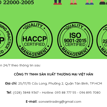
n 24/7 theo thông tin sau:
CÔNG TY TNHH SẢN XUẤT THƯƠNG MẠI VIỆT HÂN
Địa chỉ:
25/17/15 Cửu Long, Phường 2, Quận Tân Bình, TP.HCM
Tel:
(028) 3848 9367 – Hotline: 093 88 777 55 - 096 895 7080
E-mail:
sonviettrading@gmail.com