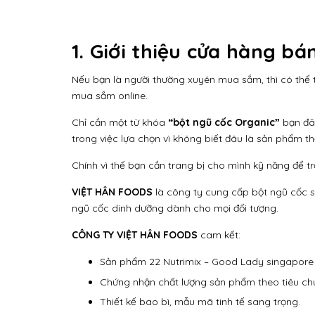
1. Giới thiệu cửa hàng b
Nếu bạn là người thường xuyên mua sắm, thì có thể 
mua sắm online.
Chỉ cần một từ khóa
“bột ngũ cốc Organic”
bạn đã 
trong việc lựa chọn vì không biết đâu là sản phẩm th
Chính vì thế bạn cần trang bị cho mình kỹ năng để t
VIỆT HÂN FOODS
là công ty cung cấp bột ngũ cốc s
ngũ cốc dinh dưỡng dành cho mọi đối tượng.
CÔNG TY VIỆT HÂN FOODS
cam kết:
Sản phẩm 22 Nutrimix – Good Lady singapore là
Chứng nhận chất lượng sản phẩm theo tiêu ch
Thiết kế bao bì, mẫu mã tinh tế sang trọng.