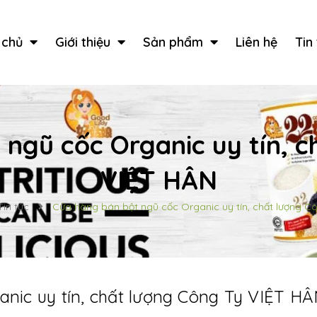
 chủ
Giới thiệu
Sản phẩm
Liên hệ
Tin
ngũ cốc Organic uy tín, 
VIỆT HÂN
Tin tức
Cửa hàng bán bột ngũ cốc Organic uy tín, chất lượng C
nic uy tín, chất lượng Công Ty VIỆT H