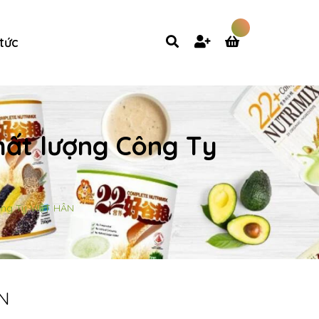
 tức
chất lượng Công Ty
ông Ty VIỆT HÂN
ÂN