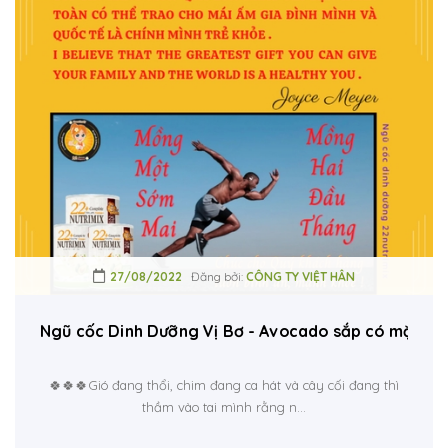
27/08/2022
Đăng bởi:
CÔNG TY VIỆT HÂN
Ngũ cốc Dinh Dưỡng Vị Bơ - Avocado sắp có mặt tại
🍀🍀🍀Gió đang thổi, chim đang ca hát và cây cối đang thì
thầm vào tai mình rằng n...