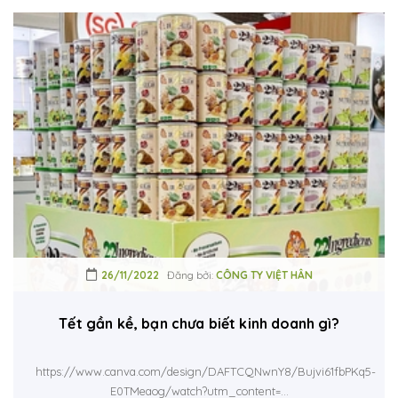
26/11/2022
Đăng bởi:
CÔNG TY VIỆT HÂN
Tết gần kề, bạn chưa biết kinh doanh gì?
https://www.canva.com/design/DAFTCQNwnY8/Bujvi61fbPKq5-
E0TMeaog/watch?utm_content=...