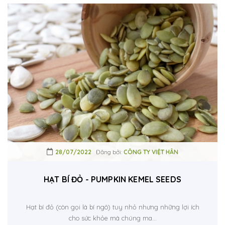
28/07/2022
Đăng bởi:
CÔNG TY VIỆT HÂN
HẠT BÍ ĐỎ - PUMPKIN KEMEL SEEDS
Hạt bí đỏ (còn gọi là bí ngô) tuy nhỏ nhưng những lợi ích
cho sức khỏe mà chúng ma...