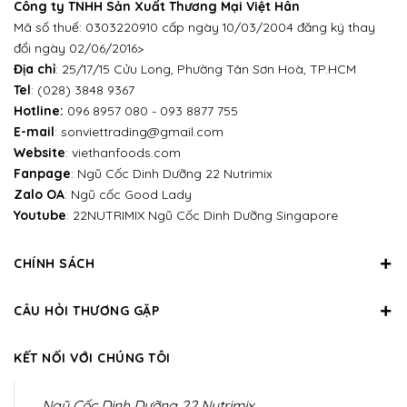
Công ty TNHH Sản Xuất Thương Mại Việt Hân
Mã số thuế: 0303220910 cấp ngày 10/03/2004 đăng ký thay
đổi ngày 02/06/2016>
Địa chỉ
: 25/17/15 Cửu Long, Phường Tân Sơn Hoà, TP.HCM
Tel
:
(028) 3848 9367
Hotline:
096 8957 080
-
093 8877 755
E-mail
:
sonviettrading@gmail.com
Website
:
viethanfoods.com
Fanpage
:
Ngũ Cốc Dinh Dưỡng 22 Nutrimix
Zalo OA
:
Ngũ cốc Good Lady
Youtube
:
22NUTRIMIX Ngũ Cốc Dinh Dưỡng Singapore
CHÍNH SÁCH
CÂU HỎI THƯƠNG GẶP
KẾT NỐI VỚI CHÚNG TÔI
Ngũ Cốc Dinh Dưỡng 22 Nutrimix