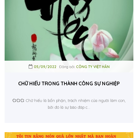
05/09/2022
Đăng bởi:
CÔNG TY VIỆT HÂN
CHỮ HIẾU TRONG THÀNH CÔNG SỰ NGHIỆP
💞💞💞 Chữ hiếu là bổn phận, trách nhiệm của người làm con,
bởi đó là sự báo đáp c...