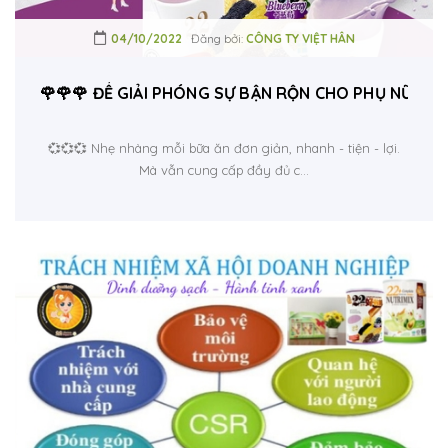
04/10/2022
Đăng bởi:
CÔNG TY VIỆT HÂN
🌹🌹🌹 ĐỂ GIẢI PHÓNG SỰ BẬN RỘN CHO PHỤ NỮ, CH
💞💞💞 Nhẹ nhàng mỗi bữa ăn đơn giản, nhanh - tiện - lợi.
Mà vẫn cung cấp đầy đủ c...