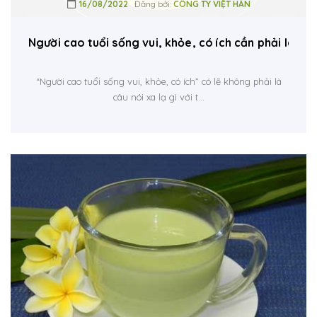
16/08/2022
Đăng bởi:
CÔNG TY VIỆT HÂN
Người cao tuổi sống vui, khỏe, có ích cần phải làm g
“Người cao tuổi sống vui, khỏe, có ích” có lẽ không phải là
câu nói xa lạ gì với t...