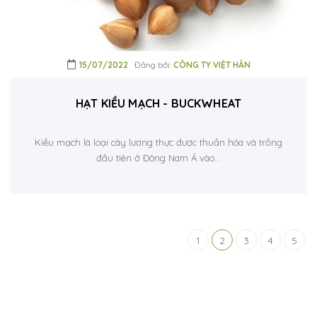
15/07/2022
Đăng bởi:
CÔNG TY VIỆT HÂN
HẠT KIỀU MẠCH - BUCKWHEAT
Kiều mạch là loại cây lương thực được thuần hóa và trồng
đầu tiên ở Đông Nam Á vào...
1
2
3
4
5