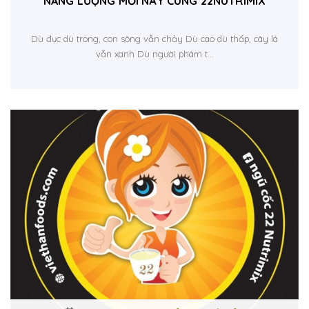
NĂNG LƯỢNG MỖI NÀY CÙNG 22NUTRIMIX
Dù đục dù trong, con sông vẫn chảy Dù cao dù thấp, cây lá
vẫn xanh Dù người phàm t...