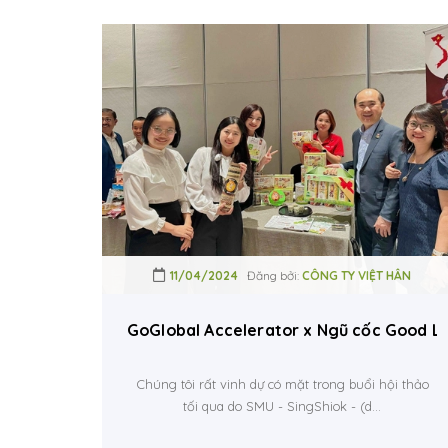
11/04/2024
Đăng bởi:
CÔNG TY VIỆT HÂN
GoGlobal Accelerator x Ngũ cốc Good La
Chúng tôi rất vinh dự có mặt trong buổi hội thảo
tối qua do SMU - SingShiok - (d...