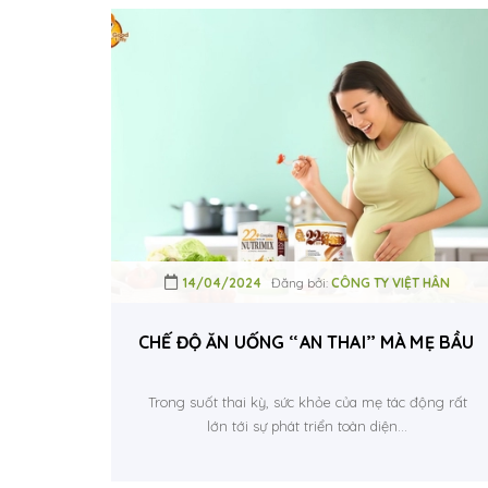
14/04/2024
Đăng bởi:
CÔNG TY VIỆT HÂN
CHẾ ĐỘ ĂN UỐNG “AN THAI” MÀ MẸ BẦU N
Trong suốt thai kỳ, sức khỏe của mẹ tác động rất
lớn tới sự phát triển toàn diện...