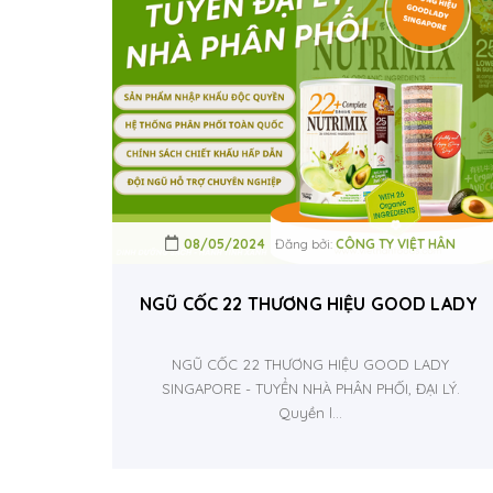
08/05/2024
Đăng bởi:
CÔNG TY VIỆT HÂN
NGŨ CỐC 22 THƯƠNG HIỆU GOOD LADY SI
NGŨ CỐC 22 THƯƠNG HIỆU GOOD LADY
SINGAPORE - TUYỂN NHÀ PHÂN PHỐI, ĐẠI LÝ.
Quyền l...