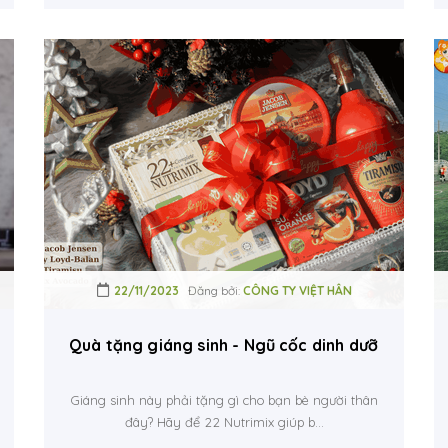
22/11/2023
Đăng bởi:
CÔNG TY VIỆT HÂN
hỏ.
Quà tặng giáng sinh - Ngũ cốc dinh dưỡng 22 Nut
Giáng sinh này phải tặng gì cho bạn bè người thân
đây? Hãy để 22 Nutrimix giúp b...