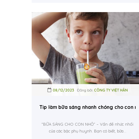
08/12/2023
Đăng bởi:
CÔNG TY VIỆT HÂN
Tip làm bữa sáng nhanh chóng cho con n
"BỮA SÁNG CHO CON NHỎ” – Vấn đề nhức nhối
của các bậc phụ huynh. Bạn có biết, bữa...