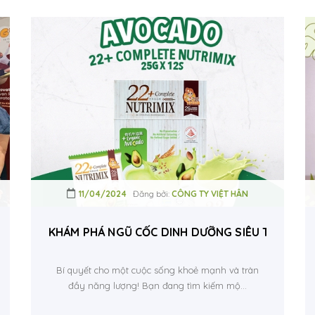
11/04/2024
Đăng bởi:
CÔNG TY VIỆT HÂN
dy 22 Nutrimix
KHÁM PHÁ NGŨ CỐC DINH DƯỠNG SIÊU THỰC PHẨ
Bí quyết cho một cuộc sống khoẻ mạnh và tràn
đầy năng lượng! Bạn đang tìm kiếm mộ...