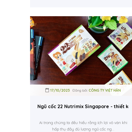
17/10/2023
Đăng bởi:
CÔNG TY VIỆT HÂN
Ngũ cốc 22 Nutrimix Singapore - thiết kế h
Ai trong chúng ta đều hiểu rằng ích lợi vô vàn khi
hấp thụ đầy đủ lượng ngũ cốc ng...