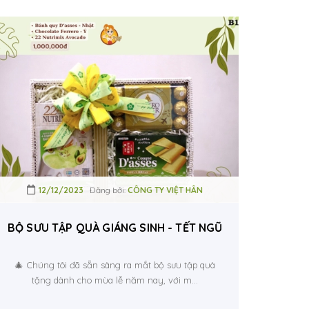
12/12/2023
Đăng bởi:
CÔNG TY VIỆT HÂN
M – 22 NUTRIMIX BƠ HỮU CƠ
BỘ SƯU TẬP QUÀ GIÁNG SINH - TẾT NGŨ CỐC 22 NUTRI
🎄 Chúng tôi đã sẵn sàng ra mắt bộ sưu tập quà
tặng dành cho mùa lễ năm nay, với m...