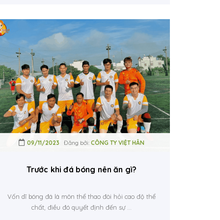
09/11/2023
Đăng bởi:
CÔNG TY VIỆT HÂN
rimix.
Trước khi đá bóng nên ăn gì?
Vốn dĩ bóng đá là môn thể thao đòi hỏi cao độ thể
chất, điều đó quyết định đến sự ...