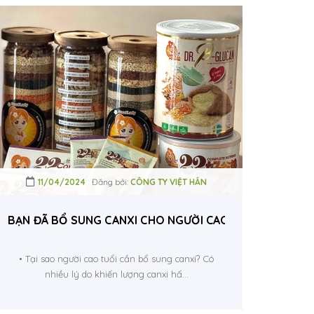
11/04/2024
Đăng bởi:
CÔNG TY VIỆT HÂN
N!
BẠN ĐÃ BỔ SUNG CANXI CHO NGƯỜI CAO TUỔI ĐÚNG CÁ
• Tại sao người cao tuổi cần bổ sung canxi? Có
nhiều lý do khiến lượng canxi hấ...