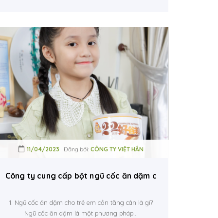
11/04/2023
Đăng bởi:
CÔNG TY VIỆT HÂN
Công ty cung cấp bột ngũ cốc ăn dặm cho trẻ em suy d
1. Ngũ cốc ăn dặm cho trẻ em cần tăng cân là gì?
Ngũ cốc ăn dặm là một phương pháp...