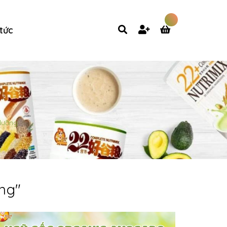
 tức
dưỡng
ỡng
"