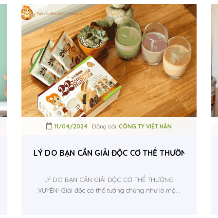
11/04/2024
Đăng bởi:
CÔNG TY VIỆT HÂN
ÀO CŨNG CẦN PHẢI BIẾT!
LÝ DO BẠN CẦN GIẢI ĐỘC CƠ THỂ THƯỜNG XUYÊ
LÝ DO BẠN CẦN GIẢI ĐỘC CƠ THỂ THƯỜNG
XUYÊN! Giải độc cơ thể tưởng chừng như là mộ...