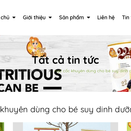
 chủ
Giới thiệu
Sản phẩm
Liên hệ
Tin
Tất cả tin tức
g chủ
Tất cả tin tức
ngũ cốc khuyên dùng cho bé suy dinh 
 khuyên dùng cho bé suy dinh dư