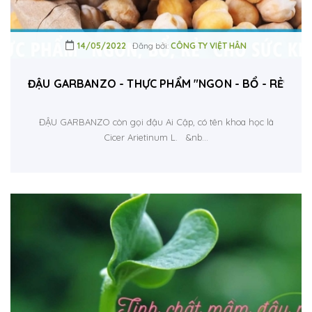
14/05/2022
Đăng bởi:
CÔNG TY VIỆT HÂN
ĐẬU GARBANZO - THỰC PHẨM "NGON - BỔ - RẺ" CH
ĐẬU GARBANZO còn gọi đậu Ai Cập, có tên khoa học là
Cicer Arietinum L. &nb...