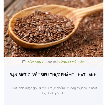
17/04/2022
Đăng bởi:
CÔNG TY VIỆT HÂN
BẠN BIẾT GÌ VỀ “SIÊU THỰC PHẨM” – HẠT LANH HỮU
Hạt lanh được gọi là “siêu thực phẩm” vì đây thực sự là một
loại hạt giàu d...