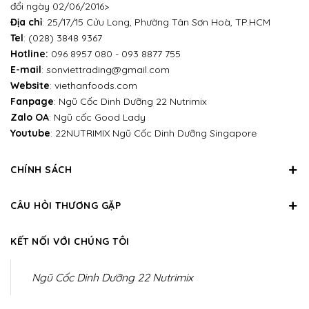
đổi ngày 02/06/2016>
Địa chỉ
: 25/17/15 Cửu Long, Phường Tân Sơn Hoà, TP.HCM
Tel
:
(028) 3848 9367
Hotline:
096 8957 080
-
093 8877 755
E-mail
:
sonviettrading@gmail.com
Website
:
viethanfoods.com
Fanpage
:
Ngũ Cốc Dinh Dưỡng 22 Nutrimix
Zalo OA
:
Ngũ cốc Good Lady
Youtube
:
22NUTRIMIX Ngũ Cốc Dinh Dưỡng Singapore
CHÍNH SÁCH
CÂU HỎI THƯƠNG GẶP
KẾT NỐI VỚI CHÚNG TÔI
Ngũ Cốc Dinh Dưỡng 22 Nutrimix