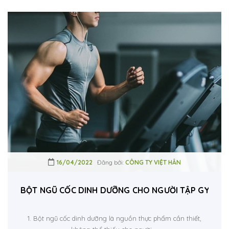
16/04/2022
Đăng bởi:
CÔNG TY VIỆT HÂN
BỘT NGŨ CỐC DINH DƯỠNG CHO NGƯỜI TẬP GYM &
1. Bột ngũ cốc dinh dưỡng là nguồn thực phẩm cần thiết,