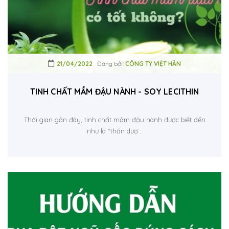
21/04/2022
Đăng bởi:
CÔNG TY VIỆT HÂN
TINH CHẤT MẦM ĐẬU NÀNH - SOY LECITHIN
Thời gian gần đây, tinh chất mầm đậu nành được biết đến
như là “thần dượ...