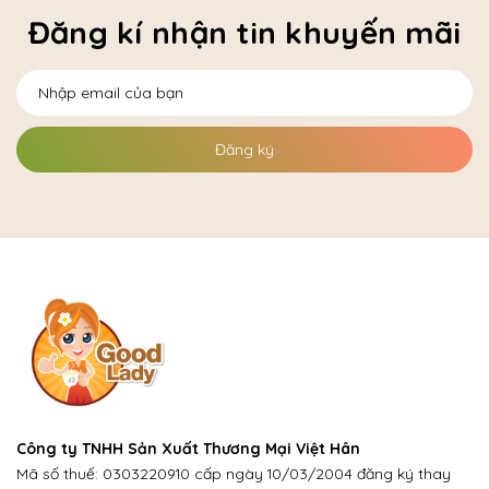
Đăng kí nhận tin khuyến mãi
Đăng ký
Công ty TNHH Sản Xuất Thương Mại Việt Hân
Mã số thuế: 0303220910 cấp ngày 10/03/2004 đăng ký thay