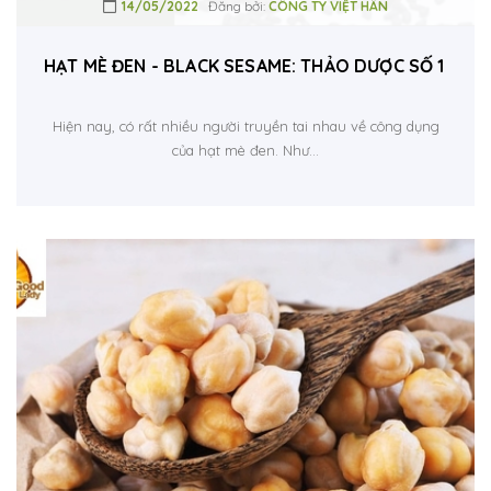
14/05/2022
Đăng bởi:
CÔNG TY VIỆT HÂN
HẠT MÈ ĐEN - BLACK SESAME: THẢO DƯỢC SỐ 1 CHO
Hiện nay, có rất nhiều người truyền tai nhau về công dụng
của hạt mè đen. Như...