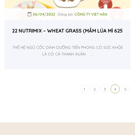
06/04/2022
Đăng bởi:
CÔNG TY VIỆT HÂN
22 NUTRIMIX – WHEAT GRASS (MẦM LÚA MÌ 625G & 
THẾ HỆ NGŨ CỐC DINH DƯỠNG TIÊN PHONG CÓ SỨC KHỎE
LÀ CÓ CẢ THANH XUÂN ...
1
2
3
4
5