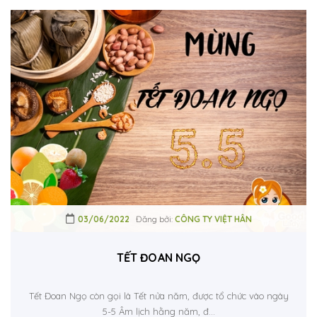
03/06/2022
Đăng bởi:
CÔNG TY VIỆT HÂN
TẾT ĐOAN NGỌ
Tết Đoan Ngọ còn gọi là Tết nửa năm, được tổ chức vào ngày
5-5 Âm lịch hằng năm, đ...